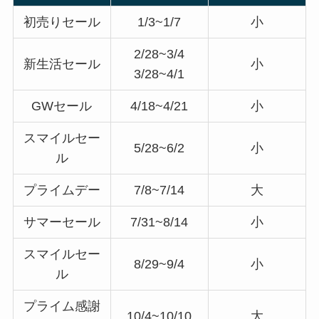
初売りセール
1/3~1/7
小
2/28~3/4
新生活セール
小
3/28~4/1
GWセール
4/18~4/21
小
スマイルセー
5/28~6/2
小
ル
プライムデー
7/8~7/14
大
サマーセール
7/31~8/14
小
スマイルセー
8/29~9/4
小
ル
プライム感謝
10/4~10/10
大