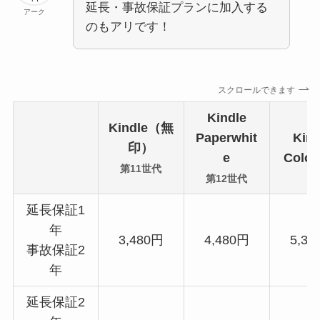
延長・事故保証プランに加入する
アーク
のもアリです！
スクロールできます
Kindle
Kindle（無
Paperwhit
Kind
印）
e
Color
第11世代
第12世代
延長保証1
年
3,480円
4,480円
5,38
事故保証2
年
延長保証2