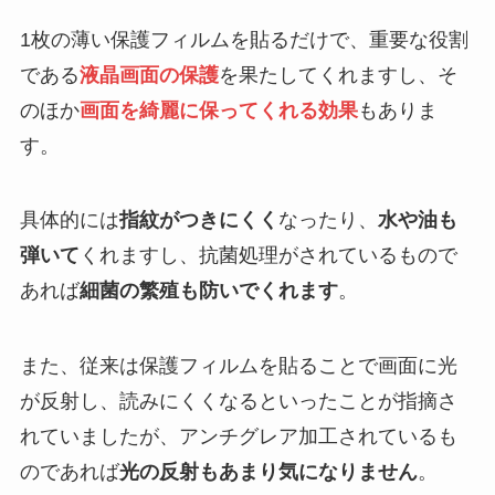
1枚の薄い保護フィルムを貼るだけで、重要な役割
である
液晶画面の保護
を果たしてくれますし、そ
のほか
画面を綺麗に保ってくれる効果
もありま
す。
具体的には
指紋がつきにくく
なったり、
水や油も
弾いて
くれますし、抗菌処理がされているもので
あれば
細菌の繁殖も防いでくれます
。
また、従来は保護フィルムを貼ることで画面に光
が反射し、読みにくくなるといったことが指摘さ
れていましたが、アンチグレア加工されているも
のであれば
光の反射もあまり気になりません
。